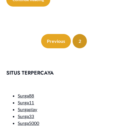
Previous
2
SITUS TERPERCAYA
Surga88
Surga11
Surgaplay
Surga33
Surga5000