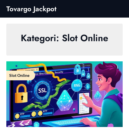
Skip
Tovargo Jackpot
to
content
Kategori:
Slot Online
Slot Online