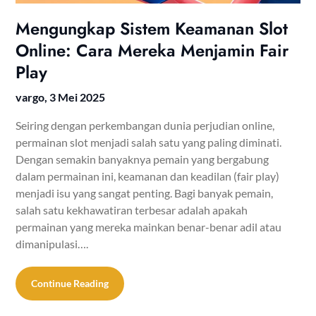
Mengungkap Sistem Keamanan Slot
Online: Cara Mereka Menjamin Fair
Play
vargo,
3 Mei 2025
Seiring dengan perkembangan dunia perjudian online,
permainan slot menjadi salah satu yang paling diminati.
Dengan semakin banyaknya pemain yang bergabung
dalam permainan ini, keamanan dan keadilan (fair play)
menjadi isu yang sangat penting. Bagi banyak pemain,
salah satu kekhawatiran terbesar adalah apakah
permainan yang mereka mainkan benar-benar adil atau
dimanipulasi….
Continue Reading