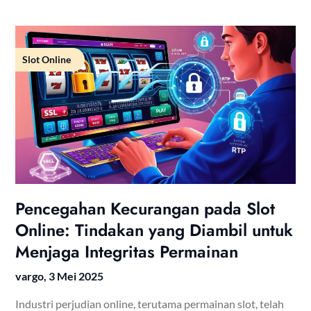
Slot Online
Pencegahan Kecurangan pada Slot
Online: Tindakan yang Diambil untuk
Menjaga Integritas Permainan
vargo,
3 Mei 2025
Industri perjudian online, terutama permainan slot, telah