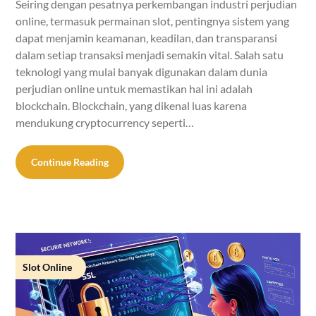
Seiring dengan pesatnya perkembangan industri perjudian
online, termasuk permainan slot, pentingnya sistem yang
dapat menjamin keamanan, keadilan, dan transparansi
dalam setiap transaksi menjadi semakin vital. Salah satu
teknologi yang mulai banyak digunakan dalam dunia
perjudian online untuk memastikan hal ini adalah
blockchain. Blockchain, yang dikenal luas karena
mendukung cryptocurrency seperti…
Continue Reading
Slot Online