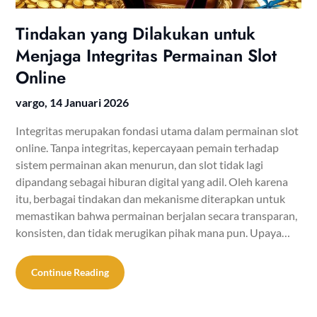
Tindakan yang Dilakukan untuk
Menjaga Integritas Permainan Slot
Online
vargo,
14 Januari 2026
Integritas merupakan fondasi utama dalam permainan slot
online. Tanpa integritas, kepercayaan pemain terhadap
sistem permainan akan menurun, dan slot tidak lagi
dipandang sebagai hiburan digital yang adil. Oleh karena
itu, berbagai tindakan dan mekanisme diterapkan untuk
memastikan bahwa permainan berjalan secara transparan,
konsisten, dan tidak merugikan pihak mana pun. Upaya…
Continue Reading