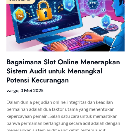
Bagaimana Slot Online Menerapkan
Sistem Audit untuk Menangkal
Potensi Kecurangan
vargo,
3 Mei 2025
Dalam dunia perjudian online, integritas dan keadilan
permainan adalah dua faktor utama yang menentukan
kepercayaan pemain. Salah satu cara untuk memastikan
bahwa permainan berlangsung secara adil adalah dengan
menerapkan sistem audit yang ketat. Sistem audit