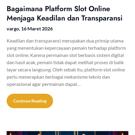
Bagaimana Platform Slot Online
Menjaga Keadilan dan Transparansi
vargo,
16 Maret 2026
Keadilan dan transparansi merupakan dua prinsip utama
yang menentukan kepercayaan pemain terhadap platform
slot online. Karena permainan slot berbasis sistem digital
dan hasil acak, pemain tidak dapat melihat proses di balik
layar secara langsung. Oleh sebab itu, platform slot online
perlu menerapkan berbagai mekanisme teknis dan
operasional agar permainan dapat…
Continue Reading