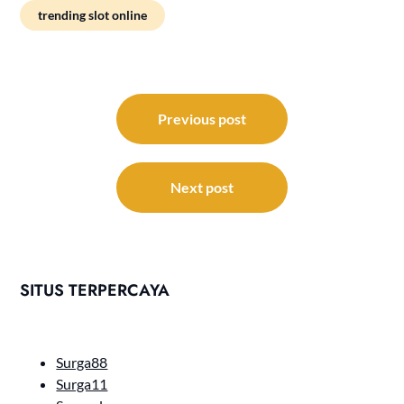
trending slot online
Navigasi
pos
Previous post
Next post
SITUS TERPERCAYA
Surga88
Surga11