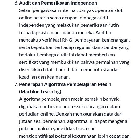
Audit dan Pemeriksaan Independen
Selain pengawasan internal, banyak operator slot
online bekerja sama dengan lembaga audit
independen yang melakukan pemeriksaan rutin
terhadap sistem permainan mereka. Audit ini
mencakup verifikasi RNG, pembayaran kemenangan,
serta kepatuhan terhadap regulasi dan standar yang
berlaku. Lembaga audit ini dapat memberikan
sertifikat yang membuktikan bahwa permainan yang
disediakan telah diaudit dan memenuhi standar
keadilan dan keamanan.
Penerapan Algoritma Pembelajaran Mesin
(Machine Learning)
Algoritma pembelajaran mesin semakin banyak
digunakan untuk mendeteksi kecurangan dalam
perjudian online. Dengan menggunakan data dari
jutaan sesi permainan, algoritma ini dapat mengenali
pola permainan yang tidak biasa dan
mengidentifikasi potensi kecurangan lebih cepat dan