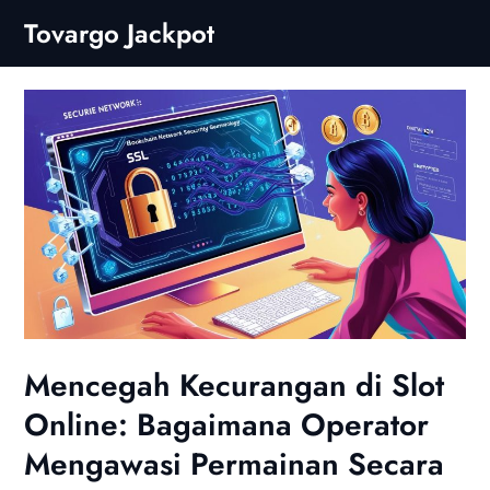
Skip
Tovargo Jackpot
to
content
Mencegah Kecurangan di Slot
Online: Bagaimana Operator
Mengawasi Permainan Secara