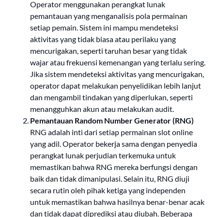
Operator menggunakan perangkat lunak
pemantauan yang menganalisis pola permainan
setiap pemain. Sistem ini mampu mendeteksi
aktivitas yang tidak biasa atau perilaku yang
mencurigakan, seperti taruhan besar yang tidak
wajar atau frekuensi kemenangan yang terlalu sering.
Jika sistem mendeteksi aktivitas yang mencurigakan,
operator dapat melakukan penyelidikan lebih lanjut
dan mengambil tindakan yang diperlukan, seperti
menangguhkan akun atau melakukan audit.
Pemantauan Random Number Generator (RNG)
RNG adalah inti dari setiap permainan slot online
yang adil. Operator bekerja sama dengan penyedia
perangkat lunak perjudian terkemuka untuk
memastikan bahwa RNG mereka berfungsi dengan
baik dan tidak dimanipulasi. Selain itu, RNG diuji
secara rutin oleh pihak ketiga yang independen
untuk memastikan bahwa hasilnya benar-benar acak
dan tidak dapat diprediksi atau diubah. Beberapa