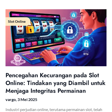
Slot Online
Pencegahan Kecurangan pada Slot
Online: Tindakan yang Diambil untuk
Menjaga Integritas Permainan
vargo,
3 Mei 2025
Industri perjudian online, terutama permainan slot, telah