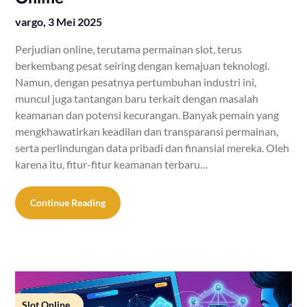
vargo,
3 Mei 2025
Perjudian online, terutama permainan slot, terus
berkembang pesat seiring dengan kemajuan teknologi.
Namun, dengan pesatnya pertumbuhan industri ini,
muncul juga tantangan baru terkait dengan masalah
keamanan dan potensi kecurangan. Banyak pemain yang
mengkhawatirkan keadilan dan transparansi permainan,
serta perlindungan data pribadi dan finansial mereka. Oleh
karena itu, fitur-fitur keamanan terbaru…
Continue Reading
Slot Online