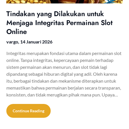
Tindakan yang Dilakukan untuk
Menjaga Integritas Permainan Slot
Online
vargo,
14 Januari 2026
Integritas merupakan fondasi utama dalam permainan slot
online. Tanpa integritas, kepercayaan pemain terhadap
sistem permainan akan menurun, dan slot tidak lagi
dipandang sebagai hiburan digital yang adil. Oleh karena
itu, berbagai tindakan dan mekanisme diterapkan untuk
memastikan bahwa permainan berjalan secara transparan,
konsisten, dan tidak merugikan pihak mana pun. Upaya…
Continue Reading