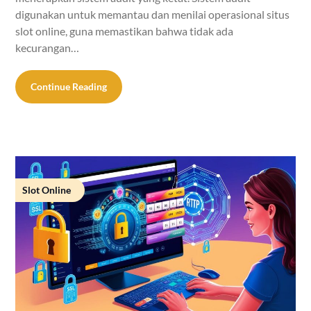
digunakan untuk memantau dan menilai operasional situs
slot online, guna memastikan bahwa tidak ada
kecurangan…
Continue Reading
Slot Online