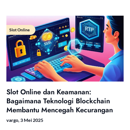
Slot Online
Slot Online dan Keamanan:
Bagaimana Teknologi Blockchain
Membantu Mencegah Kecurangan
vargo,
3 Mei 2025