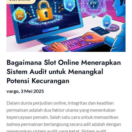
Bagaimana Slot Online Menerapkan
Sistem Audit untuk Menangkal
Potensi Kecurangan
vargo,
3 Mei 2025
Dalam dunia perjudian online, integritas dan keadilan
permainan adalah dua faktor utama yang menentukan
kepercayaan pemain. Salah satu cara untuk memastikan
bahwa permainan berlangsung secara adil adalah dengan
menerapkan sistem audit yang ketat. Sistem audit