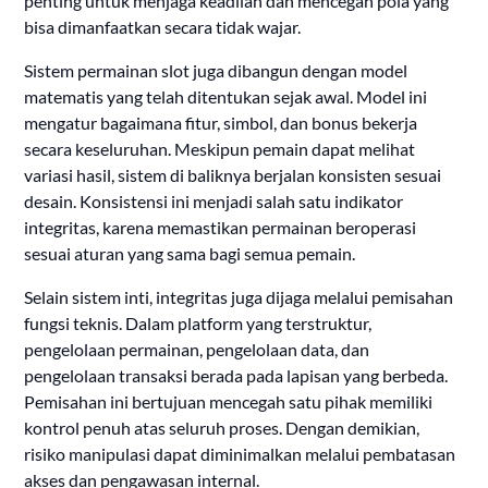
penting untuk menjaga keadilan dan mencegah pola yang
bisa dimanfaatkan secara tidak wajar.
Sistem permainan slot juga dibangun dengan model
matematis yang telah ditentukan sejak awal. Model ini
mengatur bagaimana fitur, simbol, dan bonus bekerja
secara keseluruhan. Meskipun pemain dapat melihat
variasi hasil, sistem di baliknya berjalan konsisten sesuai
desain. Konsistensi ini menjadi salah satu indikator
integritas, karena memastikan permainan beroperasi
sesuai aturan yang sama bagi semua pemain.
Selain sistem inti, integritas juga dijaga melalui pemisahan
fungsi teknis. Dalam platform yang terstruktur,
pengelolaan permainan, pengelolaan data, dan
pengelolaan transaksi berada pada lapisan yang berbeda.
Pemisahan ini bertujuan mencegah satu pihak memiliki
kontrol penuh atas seluruh proses. Dengan demikian,
risiko manipulasi dapat diminimalkan melalui pembatasan
akses dan pengawasan internal.