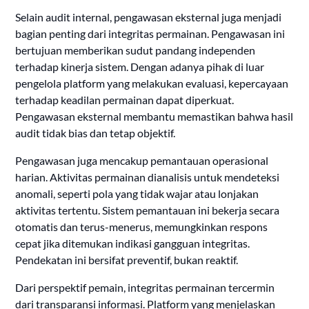
Selain audit internal, pengawasan eksternal juga menjadi
bagian penting dari integritas permainan. Pengawasan ini
bertujuan memberikan sudut pandang independen
terhadap kinerja sistem. Dengan adanya pihak di luar
pengelola platform yang melakukan evaluasi, kepercayaan
terhadap keadilan permainan dapat diperkuat.
Pengawasan eksternal membantu memastikan bahwa hasil
audit tidak bias dan tetap objektif.
Pengawasan juga mencakup pemantauan operasional
harian. Aktivitas permainan dianalisis untuk mendeteksi
anomali, seperti pola yang tidak wajar atau lonjakan
aktivitas tertentu. Sistem pemantauan ini bekerja secara
otomatis dan terus-menerus, memungkinkan respons
cepat jika ditemukan indikasi gangguan integritas.
Pendekatan ini bersifat preventif, bukan reaktif.
Dari perspektif pemain, integritas permainan tercermin
dari transparansi informasi. Platform yang menjelaskan